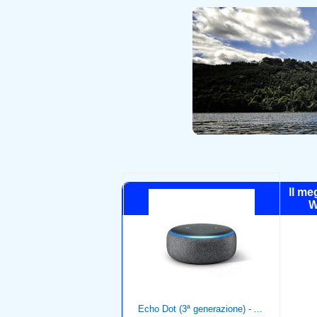
Il me
W
Echo Dot (3ª generazione) - Altoparlante intelligente con integrazione Alexa - Tessuto antracite