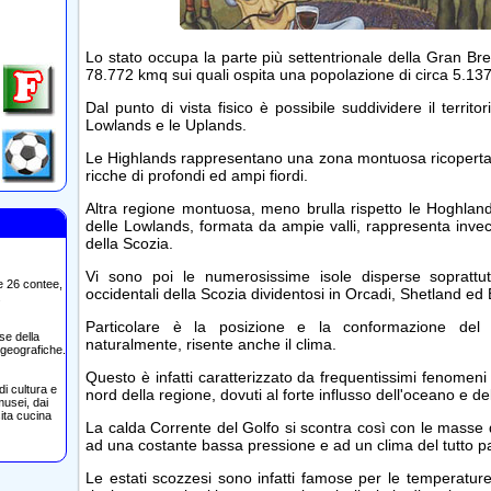
Lo stato occupa la parte più settentrionale della Gran Br
78.772 kmq sui quali ospita una popolazione di circa 5.137
Dal punto di vista fisico è possibile suddividere il territor
Lowlands e le Uplands.
Le Highlands rappresentano una zona montuosa ricoperta d
ricche di profondi ed ampi fiordi.
Altra regione montuosa, meno brulla rispetto le Hoghland
delle Lowlands, formata da ampie valli, rappresenta invece
della Scozia.
Vi sono poi le numerosissime isole disperse soprattutt
e 26 contee,
occidentali della Scozia dividentosi in Orcadi, Shetland ed 
.
Particolare è la posizione e la conformazione del te
se della
naturalmente, risente anche il clima.
 geografiche.
Questo è infatti caratterizzato da frequentissimi fenomeni
di cultura e
nord della regione, dovuti al forte influsso dell'oceano e del
musei, dai
sita cucina
La calda Corrente del Golfo si scontra così con le masse 
ad una costante bassa pressione e ad un clima del tutto par
Le estati scozzesi sono infatti famose per le temperature 